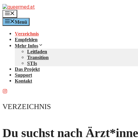
Zum
Inhalt
Menü
springen
Menü
Verzeichnis
Empfehlen
Mehr Infos
Leitfaden
Transition
STIs
Das Projekt
Support
Kontakt
VERZEICHNIS
Du suchst nach Ärzt*inn