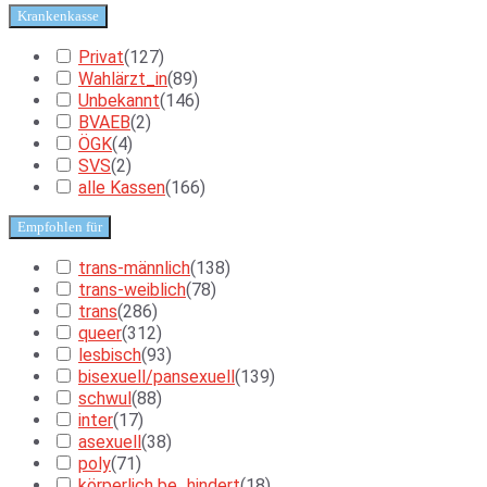
Krankenkasse
Privat
(
127
)
Wahlärzt_in
(
89
)
Unbekannt
(
146
)
BVAEB
(
2
)
ÖGK
(
4
)
SVS
(
2
)
alle Kassen
(
166
)
Empfohlen für
trans-männlich
(
138
)
trans-weiblich
(
78
)
trans
(
286
)
queer
(
312
)
lesbisch
(
93
)
bisexuell/pansexuell
(
139
)
schwul
(
88
)
inter
(
17
)
asexuell
(
38
)
poly
(
71
)
körperlich be_hindert
(
18
)