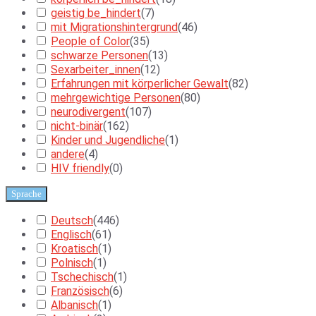
geistig be_hindert
(
7
)
mit Migrationshintergrund
(
46
)
People of Color
(
35
)
schwarze Personen
(
13
)
Sexarbeiter_innen
(
12
)
Erfahrungen mit körperlicher Gewalt
(
82
)
mehrgewichtige Personen
(
80
)
neurodivergent
(
107
)
nicht-binär
(
162
)
Kinder und Jugendliche
(
1
)
andere
(
4
)
HIV friendly
(
0
)
Sprache
Deutsch
(
446
)
Englisch
(
61
)
Kroatisch
(
1
)
Polnisch
(
1
)
Tschechisch
(
1
)
Französisch
(
6
)
Albanisch
(
1
)