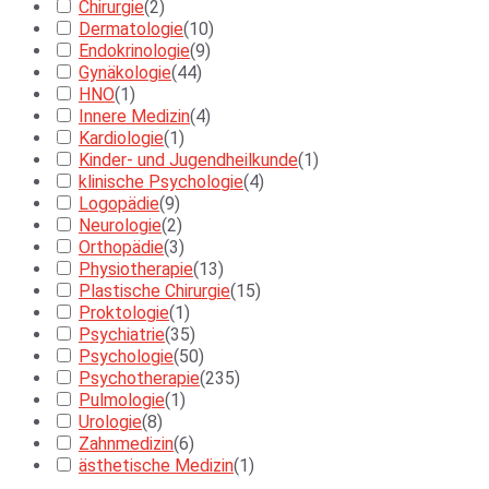
Chirurgie
(
2
)
Dermatologie
(
10
)
Endokrinologie
(
9
)
Gynäkologie
(
44
)
HNO
(
1
)
Innere Medizin
(
4
)
Kardiologie
(
1
)
Kinder- und Jugendheilkunde
(
1
)
klinische Psychologie
(
4
)
Logopädie
(
9
)
Neurologie
(
2
)
Orthopädie
(
3
)
Physiotherapie
(
13
)
Plastische Chirurgie
(
15
)
Proktologie
(
1
)
Psychiatrie
(
35
)
Psychologie
(
50
)
Psychotherapie
(
235
)
Pulmologie
(
1
)
Urologie
(
8
)
Zahnmedizin
(
6
)
ästhetische Medizin
(
1
)