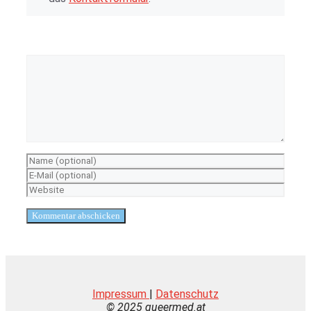
Kommentar
Name
E-
Mail-
Website
Adresse
Impressum
|
Datenschutz
© 2025 queermed.at