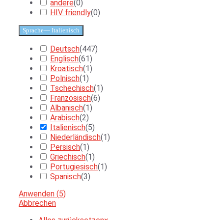
andere
(
0
)
HIV friendly
(
0
)
Sprache
— Italienisch
Deutsch
(
447
)
Englisch
(
61
)
Kroatisch
(
1
)
Polnisch
(
1
)
Tschechisch
(
1
)
Französisch
(
6
)
Albanisch
(
1
)
Arabisch
(
2
)
Italienisch
(
5
)
Niederländisch
(
1
)
Persisch
(
1
)
Griechisch
(
1
)
Portugiesisch
(
1
)
Spanisch
(
3
)
Anwenden
(
5
)
Abbrechen