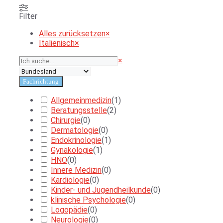
Filter
Alles zurücksetzen
×
Italienisch
×
Suchen
×
Fachrichtung
Allgemeinmedizin
(
1
)
Beratungsstelle
(
2
)
Chirurgie
(
0
)
Dermatologie
(
0
)
Endokrinologie
(
1
)
Gynäkologie
(
1
)
HNO
(
0
)
Innere Medizin
(
0
)
Kardiologie
(
0
)
Kinder- und Jugendheilkunde
(
0
)
klinische Psychologie
(
0
)
Logopädie
(
0
)
Neurologie
(
0
)