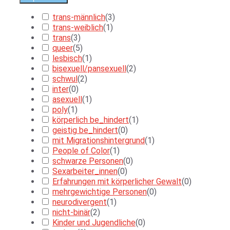
trans-männlich
(
3
)
trans-weiblich
(
1
)
trans
(
3
)
queer
(
5
)
lesbisch
(
1
)
bisexuell/pansexuell
(
2
)
schwul
(
2
)
inter
(
0
)
asexuell
(
1
)
poly
(
1
)
körperlich be_hindert
(
1
)
geistig be_hindert
(
0
)
mit Migrationshintergrund
(
1
)
People of Color
(
1
)
schwarze Personen
(
0
)
Sexarbeiter_innen
(
0
)
Erfahrungen mit körperlicher Gewalt
(
0
)
mehrgewichtige Personen
(
0
)
neurodivergent
(
1
)
nicht-binär
(
2
)
Kinder und Jugendliche
(
0
)