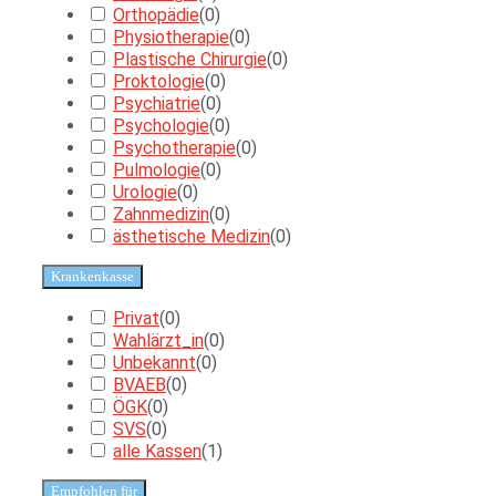
Orthopädie
(
0
)
Physiotherapie
(
0
)
Plastische Chirurgie
(
0
)
Proktologie
(
0
)
Psychiatrie
(
0
)
Psychologie
(
0
)
Psychotherapie
(
0
)
Pulmologie
(
0
)
Urologie
(
0
)
Zahnmedizin
(
0
)
ästhetische Medizin
(
0
)
Krankenkasse
Privat
(
0
)
Wahlärzt_in
(
0
)
Unbekannt
(
0
)
BVAEB
(
0
)
ÖGK
(
0
)
SVS
(
0
)
alle Kassen
(
1
)
Empfohlen für