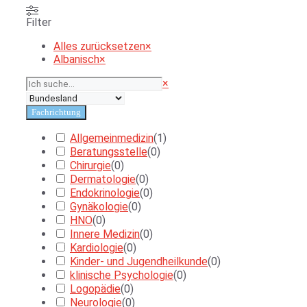
Filter
Alles zurücksetzen
×
Albanisch
×
Suchen
×
Fachrichtung
Allgemeinmedizin
(
1
)
Beratungsstelle
(
0
)
Chirurgie
(
0
)
Dermatologie
(
0
)
Endokrinologie
(
0
)
Gynäkologie
(
0
)
HNO
(
0
)
Innere Medizin
(
0
)
Kardiologie
(
0
)
Kinder- und Jugendheilkunde
(
0
)
klinische Psychologie
(
0
)
Logopädie
(
0
)
Neurologie
(
0
)