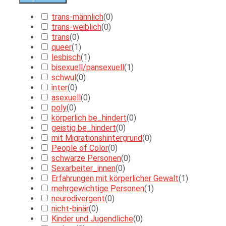
trans-männlich
(
0
)
trans-weiblich
(
0
)
trans
(
0
)
queer
(
1
)
lesbisch
(
1
)
bisexuell/pansexuell
(
1
)
schwul
(
0
)
inter
(
0
)
asexuell
(
0
)
poly
(
0
)
körperlich be_hindert
(
0
)
geistig be_hindert
(
0
)
mit Migrationshintergrund
(
0
)
People of Color
(
0
)
schwarze Personen
(
0
)
Sexarbeiter_innen
(
0
)
Erfahrungen mit körperlicher Gewalt
(
1
)
mehrgewichtige Personen
(
1
)
neurodivergent
(
0
)
nicht-binär
(
0
)
Kinder und Jugendliche
(
0
)