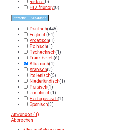
andere
(
0
)
HIV friendly
(
0
)
Sprache
— Albanisch
Deutsch
(
446
)
Englisch
(
61
)
Kroatisch
(
1
)
Polnisch
(
1
)
Tschechisch
(
1
)
Französisch
(
6
)
Albanisch
(
1
)
Arabisch
(
2
)
Italienisch
(
5
)
Niederländisch
(
1
)
Persisch
(
1
)
Griechisch
(
1
)
Portugiesisch
(
1
)
Spanisch
(
3
)
Anwenden
(
1
)
Abbrechen