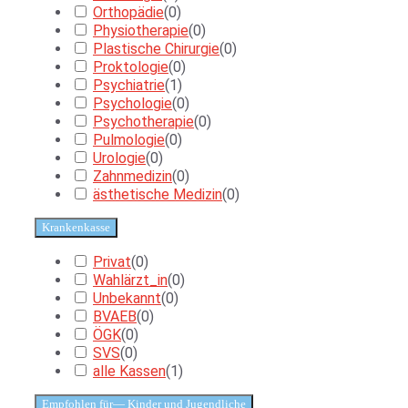
Orthopädie
(
0
)
Physiotherapie
(
0
)
Plastische Chirurgie
(
0
)
Proktologie
(
0
)
Psychiatrie
(
1
)
Psychologie
(
0
)
Psychotherapie
(
0
)
Pulmologie
(
0
)
Urologie
(
0
)
Zahnmedizin
(
0
)
ästhetische Medizin
(
0
)
Krankenkasse
Privat
(
0
)
Wahlärzt_in
(
0
)
Unbekannt
(
0
)
BVAEB
(
0
)
ÖGK
(
0
)
SVS
(
0
)
alle Kassen
(
1
)
Empfohlen für
— Kinder und Jugendliche