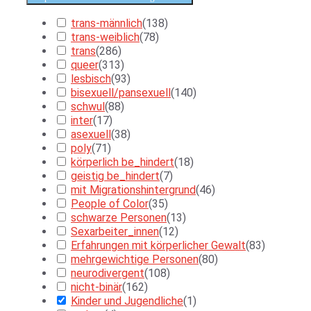
trans-männlich
(
138
)
trans-weiblich
(
78
)
trans
(
286
)
queer
(
313
)
lesbisch
(
93
)
bisexuell/pansexuell
(
140
)
schwul
(
88
)
inter
(
17
)
asexuell
(
38
)
poly
(
71
)
körperlich be_hindert
(
18
)
geistig be_hindert
(
7
)
mit Migrationshintergrund
(
46
)
People of Color
(
35
)
schwarze Personen
(
13
)
Sexarbeiter_innen
(
12
)
Erfahrungen mit körperlicher Gewalt
(
83
)
mehrgewichtige Personen
(
80
)
neurodivergent
(
108
)
nicht-binär
(
162
)
Kinder und Jugendliche
(
1
)