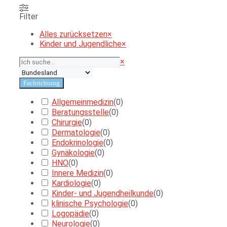
Filter
Alles zurücksetzen
×
Kinder und Jugendliche
×
Suchen
×
Fachrichtung
Allgemeinmedizin
(
0
)
Beratungsstelle
(
0
)
Chirurgie
(
0
)
Dermatologie
(
0
)
Endokrinologie
(
0
)
Gynäkologie
(
0
)
HNO
(
0
)
Innere Medizin
(
0
)
Kardiologie
(
0
)
Kinder- und Jugendheilkunde
(
0
)
klinische Psychologie
(
0
)
Logopädie
(
0
)
Neurologie
(
0
)