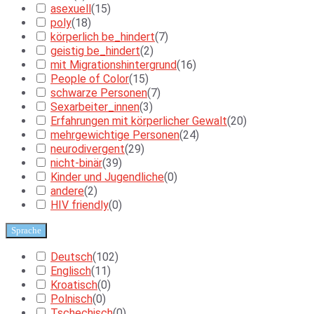
asexuell
(
15
)
poly
(
18
)
körperlich be_hindert
(
7
)
geistig be_hindert
(
2
)
mit Migrationshintergrund
(
16
)
People of Color
(
15
)
schwarze Personen
(
7
)
Sexarbeiter_innen
(
3
)
Erfahrungen mit körperlicher Gewalt
(
20
)
mehrgewichtige Personen
(
24
)
neurodivergent
(
29
)
nicht-binär
(
39
)
Kinder und Jugendliche
(
0
)
andere
(
2
)
HIV friendly
(
0
)
Sprache
Deutsch
(
102
)
Englisch
(
11
)
Kroatisch
(
0
)
Polnisch
(
0
)
Tschechisch
(
0
)