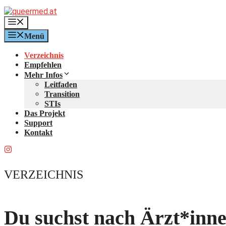
Zum
Inhalt
Menü
springen
Menü
Verzeichnis
Empfehlen
Mehr Infos
Leitfaden
Transition
STIs
Das Projekt
Support
Kontakt
VERZEICHNIS
Du suchst nach Ärzt*inn