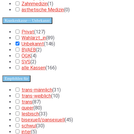
Zahnmedizin
(
1
)
ästhetische Medizin
(
0
)
Krankenkasse
— Unbekannt
Privat
(
127
)
Wahlärzt_in
(
89
)
Unbekannt
(
146
)
BVAEB
(
2
)
ÖGK
(
4
)
SVS
(
2
)
alle Kassen
(
166
)
Empfohlen für
trans-männlich
(
31
)
trans-weiblich
(
10
)
trans
(
87
)
queer
(
80
)
lesbisch
(
33
)
bisexuell/pansexuell
(
45
)
schwul
(
30
)
inter
(
5
)