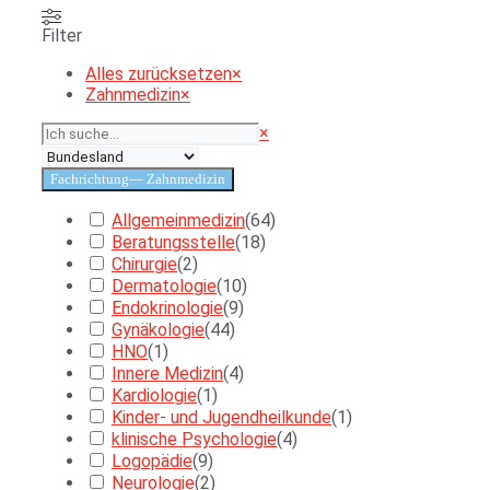
Filter
Alles zurücksetzen
×
Zahnmedizin
×
Suchen
×
Fachrichtung
— Zahnmedizin
Allgemeinmedizin
(
64
)
Beratungsstelle
(
18
)
Chirurgie
(
2
)
Dermatologie
(
10
)
Endokrinologie
(
9
)
Gynäkologie
(
44
)
HNO
(
1
)
Innere Medizin
(
4
)
Kardiologie
(
1
)
Kinder- und Jugendheilkunde
(
1
)
klinische Psychologie
(
4
)
Logopädie
(
9
)
Neurologie
(
2
)