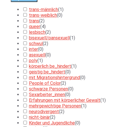
trans-männlich
(
1
)
trans-weiblich
(
0
)
trans
(
2
)
queer
(
4
)
lesbisch
(
2
)
bisexuell/pansexuell
(
1
)
schwul
(
2
)
inter
(
0
)
asexuell
(
0
)
poly
(
1
)
körperlich be_hindert
(
1
)
geistig be_hindert
(
0
)
mit Migrationshintergrund
(
0
)
People of Color
(
2
)
schwarze Personen
(
0
)
Sexarbeiter_innen
(
0
)
Erfahrungen mit körperlicher Gewalt
(
1
)
mehrgewichtige Personen
(
1
)
neurodivergent
(
2
)
nicht-binär
(
2
)
Kinder und Jugendliche
(
0
)