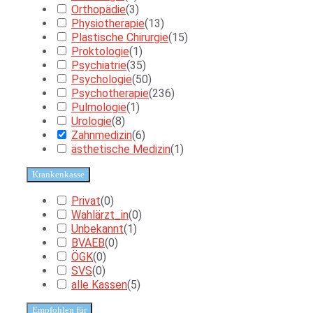
Orthopädie
(
3
)
Physiotherapie
(
13
)
Plastische Chirurgie
(
15
)
Proktologie
(
1
)
Psychiatrie
(
35
)
Psychologie
(
50
)
Psychotherapie
(
236
)
Pulmologie
(
1
)
Urologie
(
8
)
Zahnmedizin
(
6
)
ästhetische Medizin
(
1
)
Krankenkasse
Privat
(
0
)
Wahlärzt_in
(
0
)
Unbekannt
(
1
)
BVAEB
(
0
)
ÖGK
(
0
)
SVS
(
0
)
alle Kassen
(
5
)
Empfohlen für