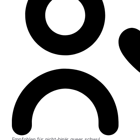
Empfohlen für:
nicht-binär
,
queer
,
schwul