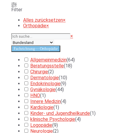
Filter
Alles zurücksetzen
×
Orthopädie
×
Suchen
×
Fachrichtung
— Orthopädie
Allgemeinmedizin
(
64
)
Beratungsstelle
(
18
)
Chirurgie
(
2
)
Dermatologie
(
10
)
Endokrinologie
(
9
)
Gynäkologie
(
44
)
HNO
(
1
)
Innere Medizin
(
4
)
Kardiologie
(
1
)
Kinder- und Jugendheilkunde
(
1
)
klinische Psychologie
(
4
)
Logopädie
(
9
)
Neurologie
(
2
)