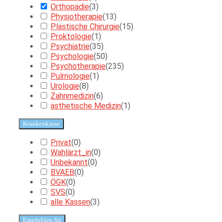
Orthopädie
(
3
)
Physiotherapie
(
13
)
Plastische Chirurgie
(
15
)
Proktologie
(
1
)
Psychiatrie
(
35
)
Psychologie
(
50
)
Psychotherapie
(
235
)
Pulmologie
(
1
)
Urologie
(
8
)
Zahnmedizin
(
6
)
ästhetische Medizin
(
1
)
Krankenkasse
Privat
(
0
)
Wahlärzt_in
(
0
)
Unbekannt
(
0
)
BVAEB
(
0
)
ÖGK
(
0
)
SVS
(
0
)
alle Kassen
(
3
)
Empfohlen für