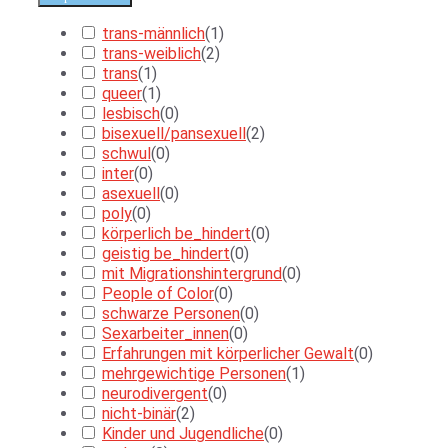
trans-männlich
(
1
)
trans-weiblich
(
2
)
trans
(
1
)
queer
(
1
)
lesbisch
(
0
)
bisexuell/pansexuell
(
2
)
schwul
(
0
)
inter
(
0
)
asexuell
(
0
)
poly
(
0
)
körperlich be_hindert
(
0
)
geistig be_hindert
(
0
)
mit Migrationshintergrund
(
0
)
People of Color
(
0
)
schwarze Personen
(
0
)
Sexarbeiter_innen
(
0
)
Erfahrungen mit körperlicher Gewalt
(
0
)
mehrgewichtige Personen
(
1
)
neurodivergent
(
0
)
nicht-binär
(
2
)
Kinder und Jugendliche
(
0
)