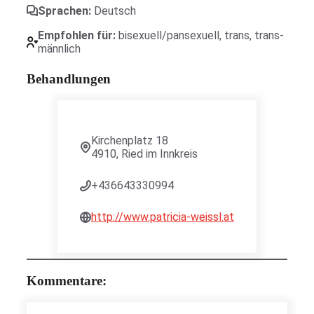
Sprachen:
Deutsch
Empfohlen für:
bisexuell/pansexuell
,
trans
,
trans-
männlich
Behandlungen
Kirchenplatz 18
4910, Ried im Innkreis
+436643330994
http://www.patricia-weissl.at
Kommentare: