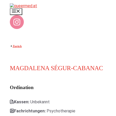
Zum
Inhalt
Menü
springen
Zurück
MAGDALENA SÉGUR-CABANAC
Ordination
Kassen:
Unbekannt
Fachrichtungen:
Psychotherapie